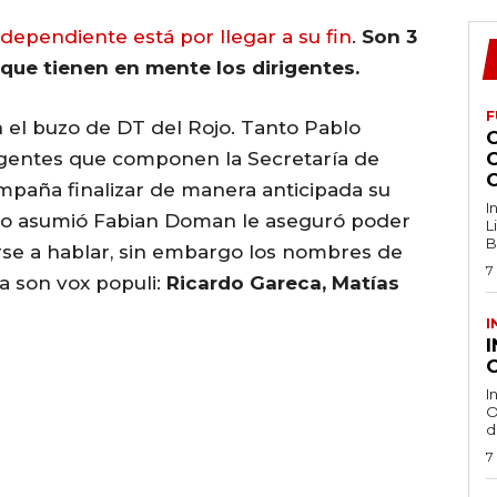
Independiente está por llegar a su fin
.
Son 3
que tienen en mente los dirigentes.
F
n el buzo de DT del Rojo. Tanto Pablo
rigentes que componen la Secretaría de
mpaña finalizar de manera anticipada su
I
ndo asumió Fabian Doman le aseguró poder
L
B
tarse a hablar, sin embargo los nombres de
7
a son vox populi:
Ricardo Gareca, Matías
I
O
I
O
d
7