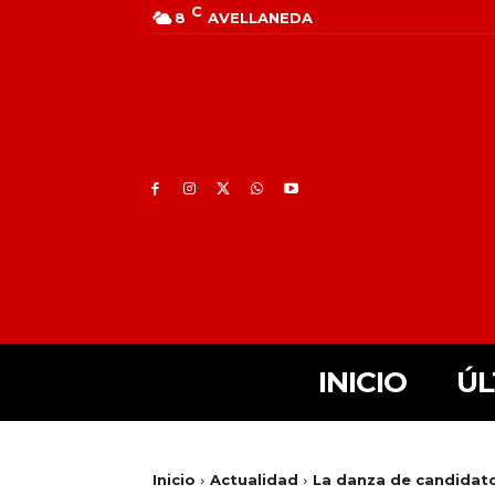
C
8
AVELLANEDA
INICIO
ÚL
Inicio
Actualidad
La danza de candidat