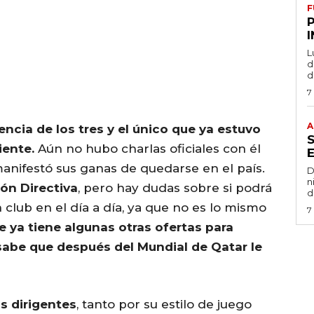
F
L
de
d
7
A
ncia de los tres y el único que ya estuvo
iente.
Aún no hubo charlas oficiales con él
manifestó sus ganas de quedarse en el país.
D
n
ión Directiva
, pero hay dudas sobre si podrá
d
n club en el día a día, ya que no es lo mismo
7
re ya tiene algunas otras ofertas para
sabe que después del Mundial de Qatar le
s dirigentes
, tanto por su estilo de juego