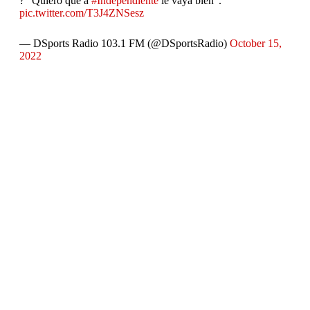
? "Quiero que a
#Independiente
le vaya bien".
pic.twitter.com/T3J4ZNSesz
— DSports Radio 103.1 FM (@DSportsRadio)
October 15,
2022