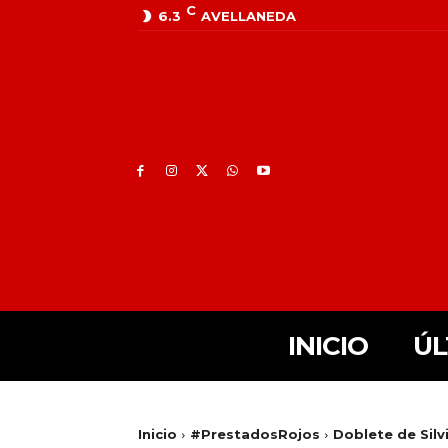
C
6.3
AVELLANEDA
INICIO
ÚL
Inicio
#PrestadosRojos
Doblete de Silv