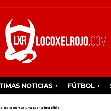
TIMAS NOTICIAS
FÚTBOL
io para cortar una racha increíble