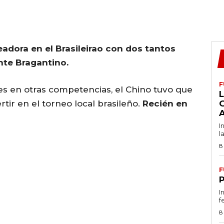
eadora en el Brasileirao con dos tantos
ante Bragantino.
F
es en otras competencias, el Chino tuvo que
L
tir en el torneo local brasileño.
Recién en
I
l
8
F
I
f
8