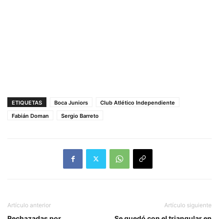
ETIQUETAS
Boca Juniors
Club Atlético Independiente
Fabián Doman
Sergio Barreto
Artículo anterior
Artículo siguiente
Rechazadas por
Se quedó con el triangular en