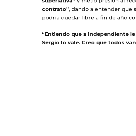
superlativa”
y metió presión al re
contrato”
, dando a entender que si
podría quedar libre a fin de año c
“Entiendo que a Independiente le 
Sergio lo vale. Creo que todos van