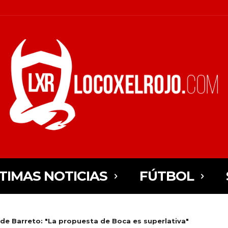
TIMAS NOTICIAS
FÚTBOL
de Barreto: "La propuesta de Boca es superlativa"