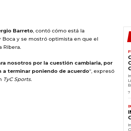
rgio Barreto
, contó cómo está la
 Boca y se mostró optimista en que el
a Ribera.
F
a nosotros por la cuestión cambiaria, por
an a terminar poniendo de acuerdo
“, expresó
I
on
TyC Sports
.
L
B
7
I
O
I
O