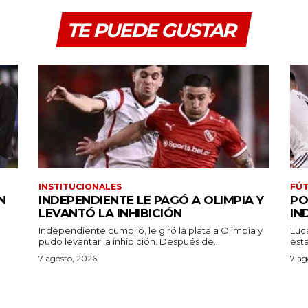
TE PUEDE GUSTAR
INSTITUCIONALES
FÚT
N
INDEPENDIENTE LE PAGÓ A OLIMPIA Y
PO
LEVANTÓ LA INHIBICIÓN
IN
Independiente cumplió, le giró la plata a Olimpia y
Luc
pudo levantar la inhibición. Después de...
7 agosto, 2026
7 ag