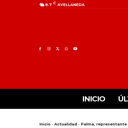
C
8.7
AVELLANEDA
INICIO
ÚL
Inicio
Actualidad
Palma, representante 