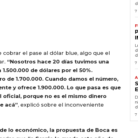
d
7
F
L
de
cobrar el pase al dólar blue, algo que el
d
ar.
“Nosotros hace 20 días tuvimos una
7
 1.500.000 de dólares por el 50%.
A
o de 1.700.000. Cuando damos el número,
te y ofrece 1.900.000. Lo que pasa es que
l oficial, porque no es el mismo dinero
D
n
de acá”
, explicó sobre el inconveniente
d
7
de lo económico, la propuesta de Boca es