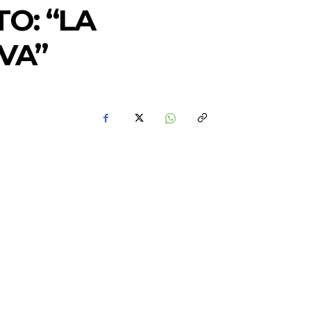
O: “LA
VA”