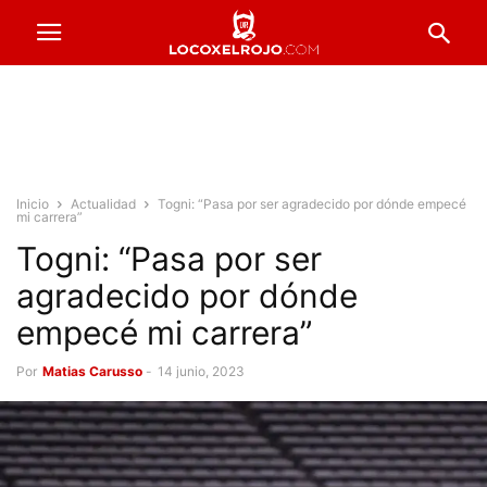
Inicio
Actualidad
Togni: “Pasa por ser agradecido por dónde empecé
mi carrera”
Togni: “Pasa por ser
agradecido por dónde
empecé mi carrera”
Por
Matias Carusso
-
14 junio, 2023