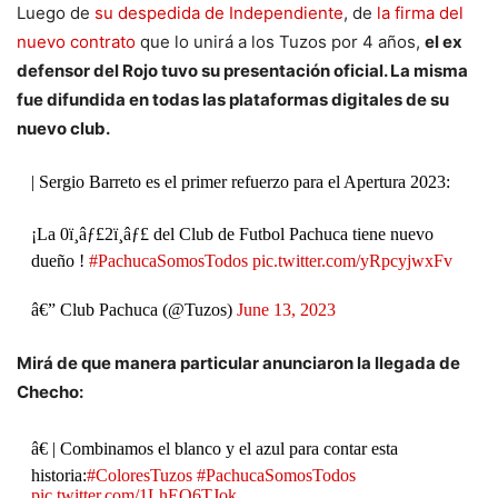
Luego de
su despedida de Independiente
, de
la firma del
nuevo contrato
que lo unirá a los Tuzos por 4 años,
el ex
defensor del Rojo tuvo su presentación oficial. La misma
fue difundida en todas las plataformas digitales de su
nuevo club.
| Sergio Barreto es el primer refuerzo para el Apertura 2023:
¡La 0ï¸âƒ£2ï¸âƒ£ del Club de Futbol Pachuca tiene nuevo
dueño !
#PachucaSomosTodos
pic.twitter.com/yRpcyjwxFv
â€” Club Pachuca (@Tuzos)
June 13, 2023
Mirá de que manera particular anunciaron la llegada de
Checho:
â€ | Combinamos el blanco y el azul para contar esta
historia:
#ColoresTuzos
#PachucaSomosTodos
pic.twitter.com/1LhEQ6TJok