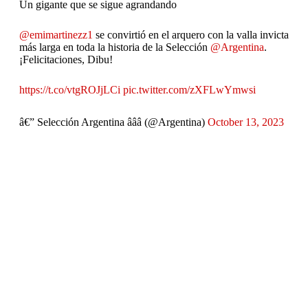
Un gigante que se sigue agrandando
@emimartinezz1
se convirtió en el arquero con la valla invicta
más larga en toda la historia de la Selección
@Argentina
.
¡Felicitaciones, Dibu!
https://t.co/vtgROJjLCi
pic.twitter.com/zXFLwYmwsi
â€” Selección Argentina â­â­â­ (@Argentina)
October 13, 2023