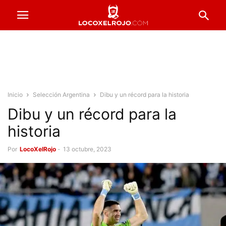
Inicio
Selección Argentina
Dibu y un récord para la historia
Dibu y un récord para la
historia
Por
LocoXelRojo
-
13 octubre, 2023