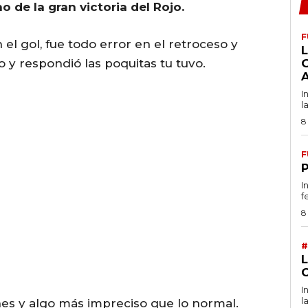
o de la gran victoria del Rojo.
F
el gol, fue todo error en el retroceso y
L
 y respondió las poquitas tu tuvo.
I
l
8
F
I
f
8
#
I
l
ones y algo más impreciso que lo normal.