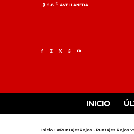
C
5.8
AVELLANEDA
INICIO
ÚL
Inicio
#PuntajesRojos
Puntajes Rojos v