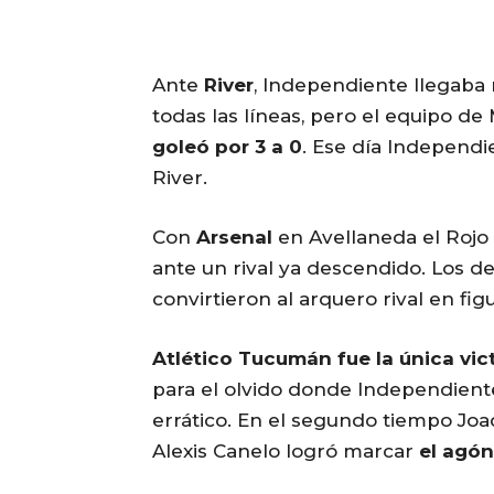
Ante
River
, Independiente llegaba
todas las líneas, pero el equipo de
goleó por 3 a 0
. Ese día Independi
River.
Con
Arsenal
en Avellaneda el Rojo f
ante un rival ya descendido. Los d
convirtieron al arquero rival en figu
Atlético Tucumán fue la única vict
para el olvido donde Independien
errático. En el segundo tiempo Jo
Alexis Canelo logró marcar
el agóni