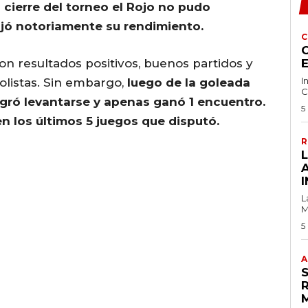
l cierre del torneo el Rojo no pudo
ajó notoriamente su rendimiento.
C
C
on resultados positivos, buenos partidos y
I
olistas. Sin embargo,
luego de la goleada
C
ogró levantarse y apenas ganó 1 encuentro.
5
n los últimos 5 juegos que disputó.
R
I
L
M
5
A