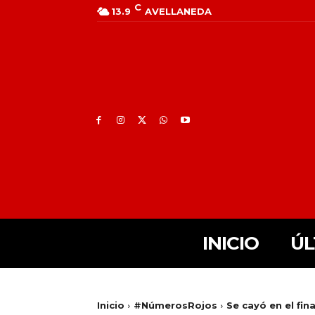
C
13.9
AVELLANEDA
INICIO
ÚL
Inicio
#NúmerosRojos
Se cayó en el fina