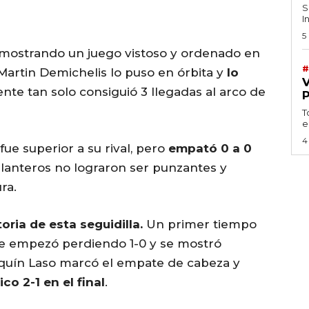
S
I
5
 mostrando un juego vistoso y ordenado en
#
 Martin Demichelis lo puso en órbita y
lo
ente tan solo consiguió 3 llegadas al arco de
T
e
4
ue superior a su rival, pero
empató 0 a 0
elanteros no lograron ser punzantes y
ra.
oria de esta seguidilla.
Un primer tiempo
te empezó perdiendo 1-0 y se mostró
aquín Laso marcó el empate de cabeza y
co 2-1 en el final
.