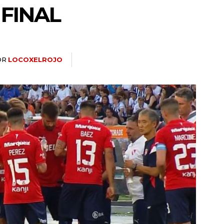
 FINAL
OR
LOCOXELROJO