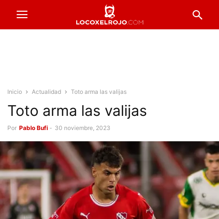
Inicio
Actualidad
Toto arma las valijas
Toto arma las valijas
Por
Pablo Bufi
-
30 noviembre, 2023