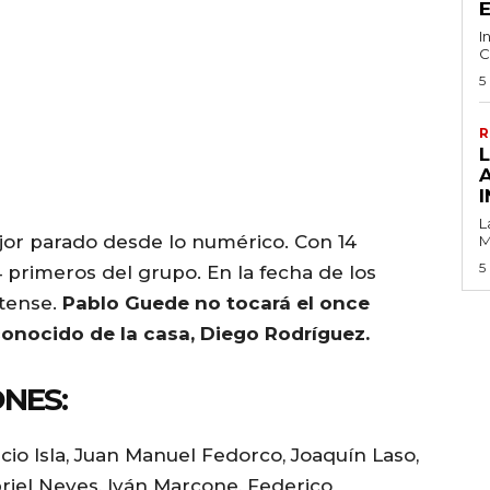
I
C
5
R
I
L
jor parado desde lo numérico. Con 14
M
5
 primeros del grupo. En la fecha de los
atense.
Pablo Guede no tocará el once
o conocido de la casa, Diego Rodríguez.
NES:
io Isla, Juan Manuel Fedorco, Joaquín Laso,
riel Neves, Iván Marcone, Federico