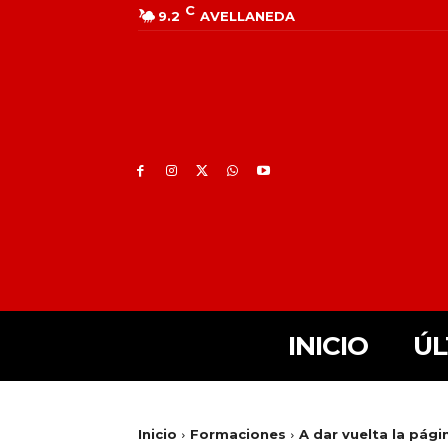
C
9.2
AVELLANEDA
INICIO
ÚL
Inicio
Formaciones
A dar vuelta la pági