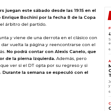
s juegan este sábado desde las 19:15 en el
 Enrique Bochini por la fecha 8 de la Copa
l árbitro del partido.
F
unta y viene de una derrota en el clásico con
S
e
 dar vuelta la página y reencontrarse con el
6
ás.
No podrá contar con Alexis Canelo, que
r de la pierna izquierda.
Además, pero
A
 que ver si el DT opta por su regreso y si
o.
Durante la semana se especuló con el
J
y
6
C
C