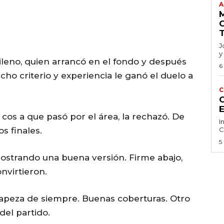
A
J
y
chileno, quien arrancó en el fondo y después
6
cho criterio y experiencia le ganó el duelo a
C
C
cos a que pasó por el área, la rechazó. De
I
os finales.
C
5
 mostrando una buena versión. Firme abajo,
nvirtieron.
guapeza de siempre. Buenas coberturas. Otro
del partido.