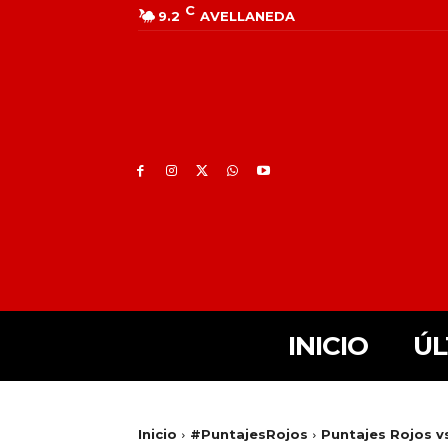
C
9.2
AVELLANEDA
INICIO
ÚL
Inicio
#PuntajesRojos
Puntajes Rojos vs