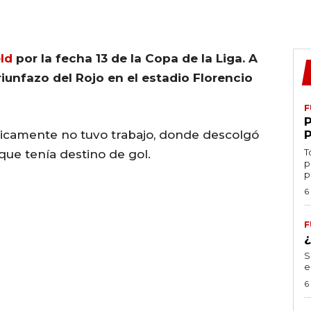
ld
por la fecha 13 de la Copa de la Liga. A
iunfazo del Rojo en el estadio Florencio
F
ácticamente no tuvo trabajo, donde descolgó
T
 que tenía destino de gol.
p
p
6
F
S
e
6