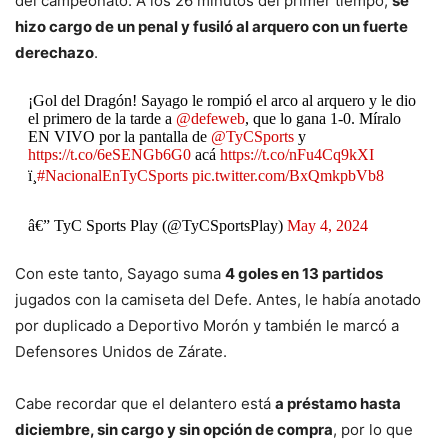
del campeonato. A los 26 minutos del primer tiempo,
se
hizo cargo de un penal y fusiló al arquero con un fuerte
derechazo
.
¡Gol del Dragón! Sayago le rompió el arco al arquero y le dio
el primero de la tarde a
@defeweb
, que lo gana 1-0. Míralo
EN VIVO por la pantalla de
@TyCSports
y
https://t.co/6eSENGb6G0
acá
https://t.co/nFu4Cq9kXI
ï¸
#NacionalEnTyCSports
pic.twitter.com/BxQmkpbVb8
â€” TyC Sports Play (@TyCSportsPlay)
May 4, 2024
Con este tanto, Sayago suma
4 goles en 13 partidos
jugados con la camiseta del Defe. Antes, le había anotado
por duplicado a Deportivo Morón y también le marcó a
Defensores Unidos de Zárate.
Cabe recordar que el delantero está
a préstamo hasta
diciembre, sin cargo y sin opción de compra
, por lo que