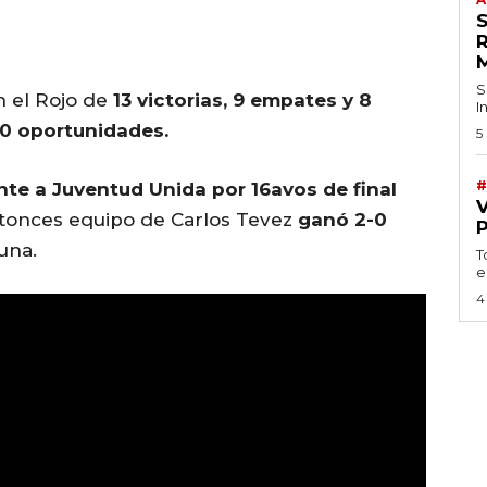
S
on el Rojo de
13 victorias, 9 empates y 8
I
30 oportunidades.
5
#
ente a Juventud Unida por 16avos de final
ntonces equipo de Carlos Tevez
ganó 2-0
una.
T
e
4