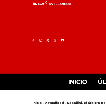
C
13.9
AVELLANEDA
INICIO
ÚL
Inicio
Actualidad
Rapallini, el árbitro p