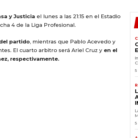
sa y Justicia
el lunes a las 21:15 en el Estadio
ha 4 de la Liga Profesional.
C
del partido
, mientras que Pablo Acevedo y
C
es. El cuarto arbitro será Ariel Cruz y
en el
I
ñez, respectivamente.
C
5
R
I
L
M
5
A