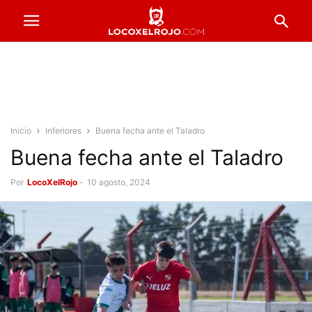
Inicio
Inferiores
Buena fecha ante el Taladro
Buena fecha ante el Taladro
Por
LocoXelRojo
-
10 agosto, 2024