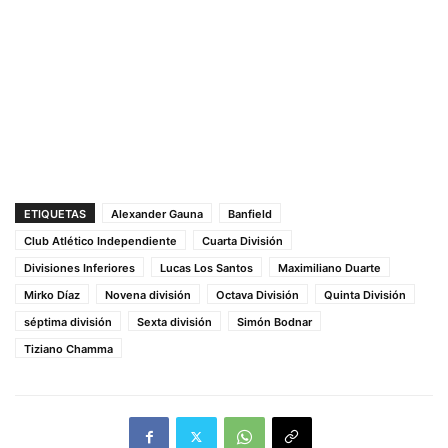
ETIQUETAS
Alexander Gauna
Banfield
Club Atlético Independiente
Cuarta División
Divisiones Inferiores
Lucas Los Santos
Maximiliano Duarte
Mirko Díaz
Novena división
Octava División
Quinta División
séptima división
Sexta división
Simón Bodnar
Tiziano Chamma