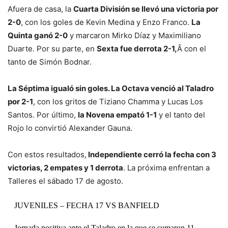
Afuera de casa, la
Cuarta División se llevó una victoria por
2-0
, con los goles de Kevin Medina y Enzo Franco.
La
Quinta ganó 2-0
y marcaron Mirko Díaz y Maximiliano
Duarte. Por su parte, en
Sexta fue derrota 2-1,
Â con el
tanto de Simón Bodnar.
La Séptima igualó sin goles. La Octava venció al Taladro
por 2-1
, con los gritos de Tiziano Chamma y Lucas Los
Santos. Por último,
la Novena empató 1-1
y el tanto del
Rojo lo convirtió Alexander Gauna.
Con estos resultados,
Independiente cerró la fecha con 3
victorias, 2 empates y 1 derrota
. La próxima enfrentan a
Talleres el sábado 17 de agosto.
JUVENILES – FECHA 17 VS BANFIELD
Jornada positiva ante el Taladro en la que se sumaron 11