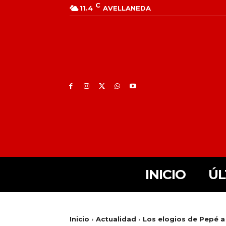
C
11.4
AVELLANEDA
INICIO
ÚL
Inicio
Actualidad
Los elogios de Pepé a