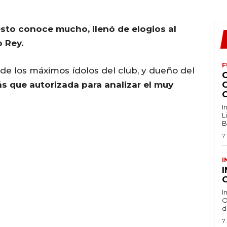
esto conoce mucho, llenó de elogios al
 Rey.
F
de los máximos ídolos del club, y dueño del
s que autorizada para analizar el muy
I
L
B
7
I
O
I
O
d
7