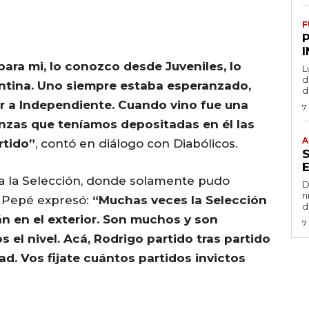
F
ara mi, lo conozco desde Juveniles, lo
L
de
entina. Uno siempre estaba esperanzado,
d
r a Independiente. Cuando vino fue una
7
anzas que teníamos depositadas en él las
A
rtido”
, contó en diálogo con Diabólicos.
a la Selección, donde solamente pudo
D
n
o, Pepé expresó:
“Muchas veces la Selección
d
n en el exterior. Son muchos y son
7
el nivel. Acá, Rodrigo partido tras partido
. Vos fijate cuántos partidos invictos