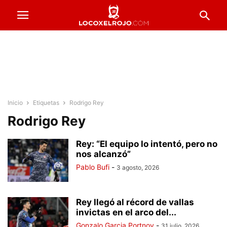
Inicio
Etiquetas
Rodrigo Rey
Rodrigo Rey
Rey: “El equipo lo intentó, pero no
nos alcanzó”
Pablo Bufi
-
3 agosto, 2026
Rey llegó al récord de vallas
invictas en el arco del...
Gonzalo Garcia Portnoy
-
31 julio, 2026