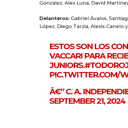
González, Alex Luna, David Martíne
Delanteros:
Gabriel Ávalos, Santia
López, Diego Tarzia, Alexis Canelo 
ESTOS SON LOS CO
VACCARI PARA RECI
JUNIORS.
#TODORO
PIC.TWITTER.COM/
Â€” C. A. INDEPEND
SEPTEMBER 21, 2024