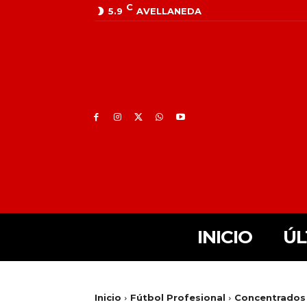
C
5.9
AVELLANEDA
INICIO
ÚL
Inicio
Fútbol Profesional
Concentrados 