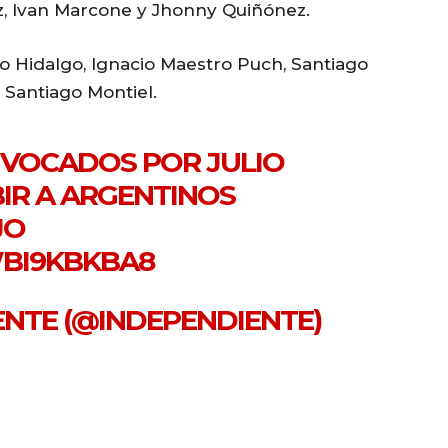
z, Ivan Marcone y Jhonny Quiñónez.
go Hidalgo, Ignacio Maestro Puch, Santiago
y Santiago Montiel.
NVOCADOS POR JULIO
BIR A ARGENTINOS
JO
WBI9KBKBA8
IENTE (@INDEPENDIENTE)