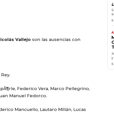
S
e
6
A
icolás Vallejo
son las ausencias con
J
y
6
 Rey.
pÃ¶rle, Federico Vera, Marco Pellegrino,
uan Manuel Fedorco.
derico Mancuello, Lautaro Millán, Lucas