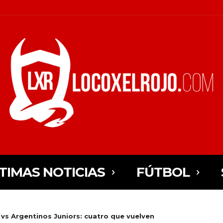
TIMAS NOTICIAS
FÚTBOL
vs Argentinos Juniors: cuatro que vuelven