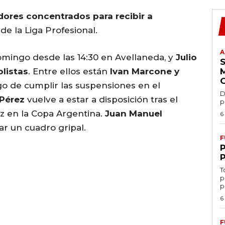
adores concentrados para recibir a
5 de la Liga Profesional.
A
domingo desde las 14:30 en Avellaneda, y
Julio
olistas
. Entre ellos están
Ivan Marcone y
go de cumplir las suspensiones en el
D
Pérez
vuelve a estar a disposición tras el
p
z en la Copa Argentina.
Juan Manuel
6
r un cuadro gripal.
F
T
p
p
6
F