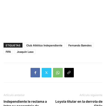
ETIQUETAS
Club Atlético Independiente
Fernando Baredes
FIFA
Joaquín Laso
Artículo anterior
Artículo siguiente
Independiente le reclama a
Loyola titular en la derrota de
Inter su porcentaje de
Chile