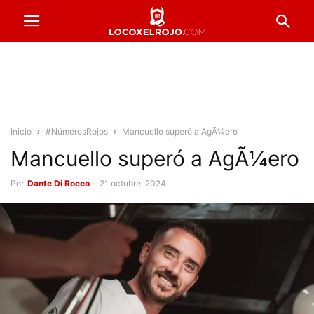
Inicio
#NúmerosRojos
Mancuello superó a AgÃ¼ero
Mancuello superó a AgÃ¼ero
Por
Dante Di Rocco
-
21 octubre, 2024