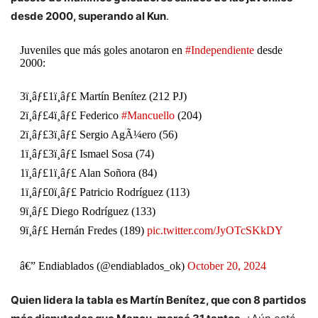
desde 2000, superando al Kun
.
Juveniles que más goles anotaron en
#Independiente
desde
2000:
3ï¸âƒ£1ï¸âƒ£ Martín Benítez (212 PJ)
2ï¸âƒ£4ï¸âƒ£ Federico
#Mancuello
(204)
2ï¸âƒ£3ï¸âƒ£ Sergio AgÃ¼ero (56)
1ï¸âƒ£3ï¸âƒ£ Ismael Sosa (74)
1ï¸âƒ£1ï¸âƒ£ Alan Soñora (84)
1ï¸âƒ£0ï¸âƒ£ Patricio Rodríguez (113)
9ï¸âƒ£ Diego Rodríguez (133)
9ï¸âƒ£ Hernán Fredes (189)
pic.twitter.com/JyOTcSKkDY
â€” Endiablados (@endiablados_ok)
October 20, 2024
Quien lidera la tabla es Martín Benítez, que con 8 partidos