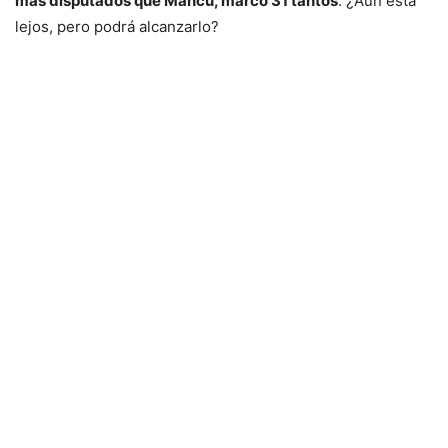
más disputados que Mancu, marcó 31 tantos
. ¿Aún está
lejos, pero podrá alcanzarlo?