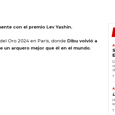
ente con el premio Lev Yashin.
n del Oro 2024 en París, donde
Dibu volvió a
A
e un arquero mejor que él en el mundo
.
D
n
d
7
A
H
I
7