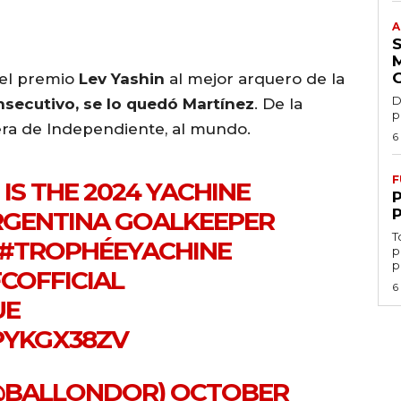
A
 el premio
Lev Yashin
al mejor arquero de la
D
secutivo, se lo quedó Martínez
. De la
p
era de Independiente, al mundo.
6
F
IS THE 2024 YACHINE
RGENTINA GOALKEEPER
T
#TROPHÉEYACHINE
p
p
COFFICIAL
6
UE
PYKGX38ZV
(@BALLONDOR)
OCTOBER