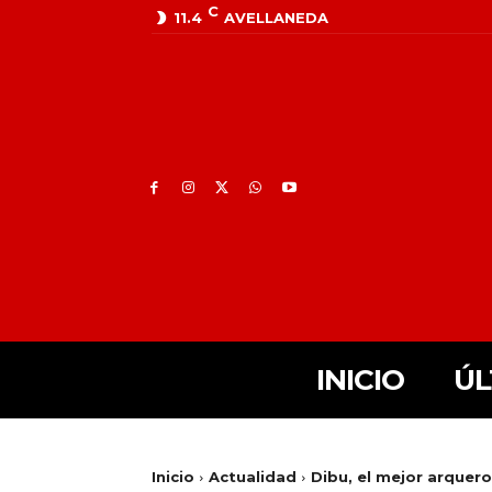
C
11.4
AVELLANEDA
INICIO
ÚL
Inicio
Actualidad
Dibu, el mejor arquer