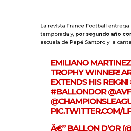
La revista France Football entrega
temporada y,
por segundo año con
escuela de Pepé Santoro y la cant
EMILIANO MARTINEZ 
TROPHY WINNER! A
EXTENDS HIS REIGN!
#BALLONDOR
@AVF
@CHAMPIONSLEAG
PIC.TWITTER.COM/L
Â€” BALLON D’OR 