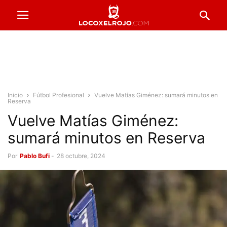
Inicio
Fútbol Profesional
Vuelve Matías Giménez: sumará minutos en
Reserva
Vuelve Matías Giménez:
sumará minutos en Reserva
Por
Pablo Bufi
-
28 octubre, 2024