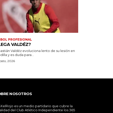
BOL PROFESIONAL
LEGA VALDÉZ?
astián Valdéz evoluciona lento de su lesión en
odilla y es duda para...
osto, 2026
OBRE NOSOTROS
XelRojo es un medio partidario que cubre la
alidad del Club Atlético Independiente los 365