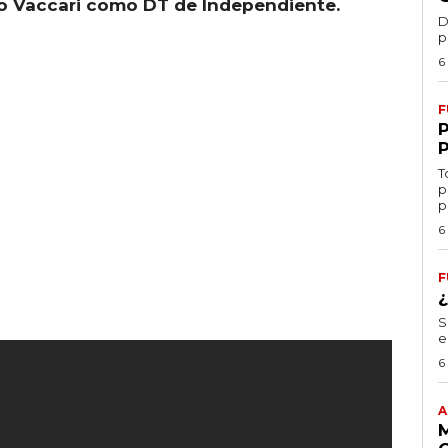
ulio Vaccari como DT de Independiente.
D
p
6
F
T
p
p
6
F
S
e
6
A