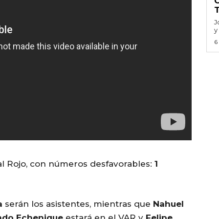
J
y
6
 al Rojo, con números desfavorables:
1
a
serán los asistentes, mientras que
Nahuel
ndo Echenique
estará en el VAR y
Felipe