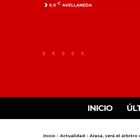
C
5.9
AVELLANEDA
INICIO
ÚL
Inicio
Actualidad
Arasa, será el árbitro 