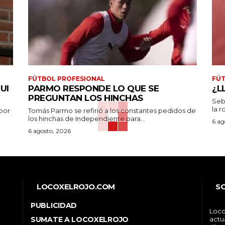
FÚTBOL PROFESIONAL
FÚT
UI
PARMO RESPONDE LO QUE SE
¿L
PREGUNTAN LOS HINCHAS
Seb
la r
por
Tomás Parmo se refirió a los constantes pedidos de
los hinchas de Independiente para...
6 ag
6 agosto, 2026
LOCOXELROJO.COM
S
PUBLICIDAD
Loco
SUMATE A LOCOXELROJO
actu