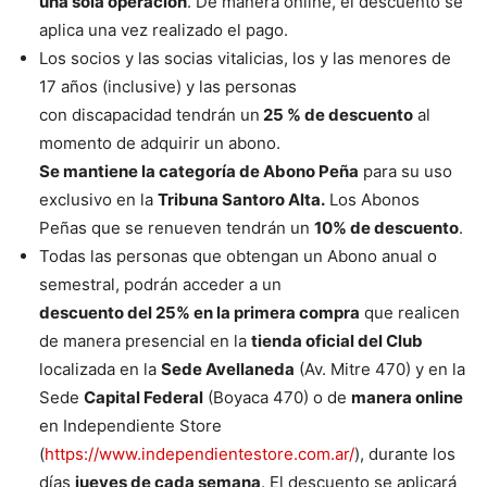
una sola operación
. De manera online, el descuento se
aplica una vez realizado el pago.
Los socios y las socias vitalicias, los y las menores de
17 años (inclusive) y las personas
con discapacidad tendrán un
25 % de descuento
al
momento de adquirir un abono.
Se mantiene la categoría de Abono Peña
para su uso
exclusivo en la
Tribuna Santoro
Alta.
Los Abonos
Peñas que se renueven tendrán un
10% de descuento
.
Todas las personas que obtengan un Abono anual o
semestral, podrán acceder a un
descuento del 25% en la primera compra
que realicen
de manera presencial en la
tienda oficial del Club
localizada en la
Sede Avellaneda
(Av. Mitre 470) y en la
Sede
Capital Federal
(Boyaca 470) o de
manera online
en Independiente Store
(
https://www.independientestore.com.ar/
), durante los
días
jueves de cada semana
. El descuento se aplicará