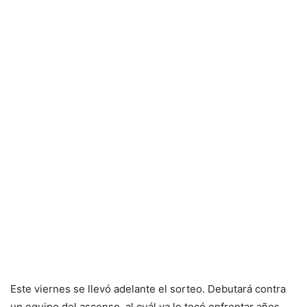
Este viernes se llevó adelante el sorteo. Debutará contra
un equipo del ascenso, al cuál ya le tocó enfrentar años