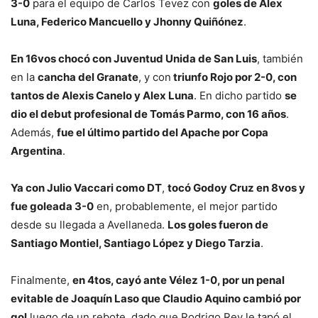
3-0
para el equipo de Carlos Tevez con
goles de Alex
Luna, Federico Mancuello y Jhonny Quiñónez
.
En 16vos chocó con Juventud Unida de San Luis
, también
en la
cancha del Granate
, y con
triunfo Rojo por 2-0, con
tantos de Alexis Canelo y Alex Luna
. En dicho partido
se
dio el debut profesional de Tomás Parmo, con 16 años
.
Además,
fue el último partido del Apache por Copa
Argentina
.
Ya con Julio Vaccari como DT
,
tocó Godoy Cruz en 8vos y
fue goleada 3-0
en, probablemente, el mejor partido
desde su llegada a Avellaneda.
Los goles fueron de
Santiago Montiel, Santiago López y Diego Tarzia
.
Finalmente,
en 4tos, cayó ante Vélez 1-0, por un penal
evitable de Joaquín Laso que Claudio Aquino cambió por
gol
luego de un rebote, dado que Rodrigo Rey le tapó el