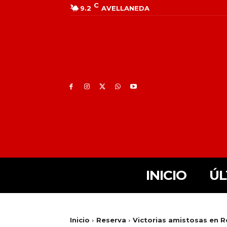
C
9.2
AVELLANEDA
INICIO
ÚL
Inicio
Reserva
Victorias amistosas en R