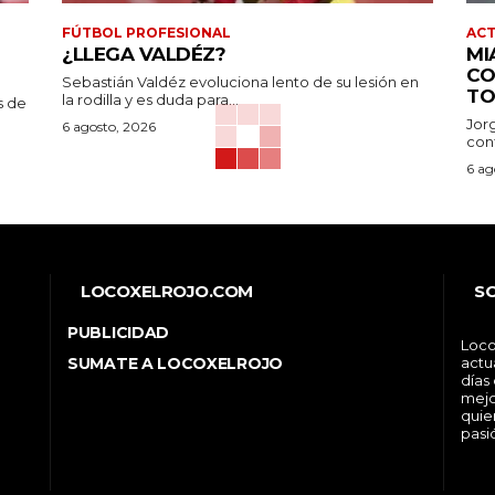
FÚTBOL PROFESIONAL
AC
¿LLEGA VALDÉZ?
MI
CO
Sebastián Valdéz evoluciona lento de su lesión en
TO
la rodilla y es duda para...
s de
Jor
6 agosto, 2026
conf
6 ag
LOCOXELROJO.COM
S
PUBLICIDAD
Loco
SUMATE A LOCOXELROJO
actu
días
mejo
quie
pasi