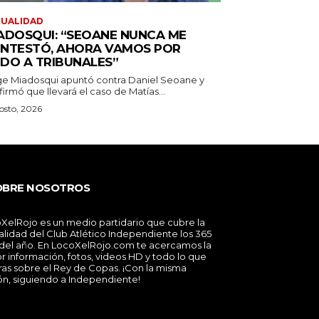
TUALIDAD
ADOSQUI: “SEOANE NUNCA ME
NTESTÓ, AHORA VAMOS POR
DO A TRIBUNALES”
ge Miadosqui apuntó contra Daniel Seoane y
irmó que llevará el caso de Matías...
osto, 2026
OBRE NOSOTROS
XelRojo es un medio partidario que cubre la
alidad del Club Atlético Independiente los 365
 del año. En LocoXelRojo.com te acercamos la
r información, fotos, videos HD y todo lo que
ras sobre el Rey de Copas. ¡Con la misma
ón, siguiendo a Independiente!