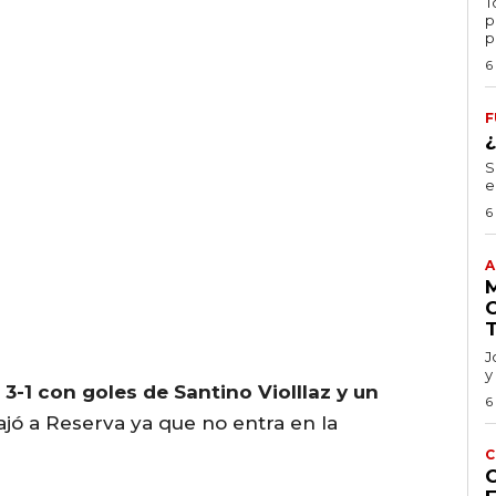
T
p
p
6
F
S
e
6
A
J
y
r 3-1 con goles de Santino Violllaz y un
6
ajó a Reserva ya que no entra en la
C
C