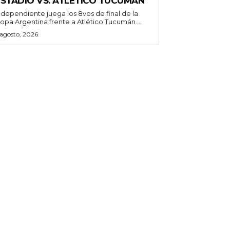
ESTADIO VS. ATLÉTICO TUCUMÁN
ndependiente juega los 8vos de final de la
opa Argentina frente a Atlético Tucumán....
 agosto, 2026