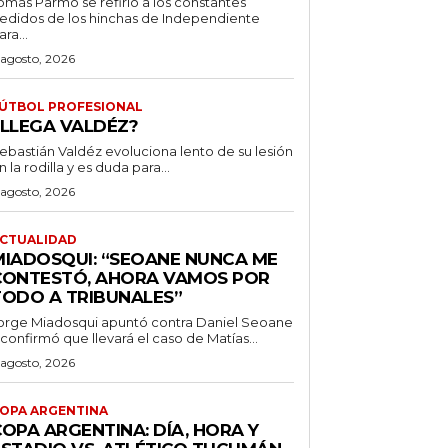
omás Parmo se refirió a los constantes
edidos de los hinchas de Independiente
ara...
 agosto, 2026
ÚTBOL PROFESIONAL
¿LLEGA VALDÉZ?
ebastián Valdéz evoluciona lento de su lesión
n la rodilla y es duda para...
 agosto, 2026
CTUALIDAD
MIADOSQUI: “SEOANE NUNCA ME
CONTESTÓ, AHORA VAMOS POR
TODO A TRIBUNALES”
orge Miadosqui apuntó contra Daniel Seoane
 confirmó que llevará el caso de Matías...
 agosto, 2026
OPA ARGENTINA
OPA ARGENTINA: DÍA, HORA Y