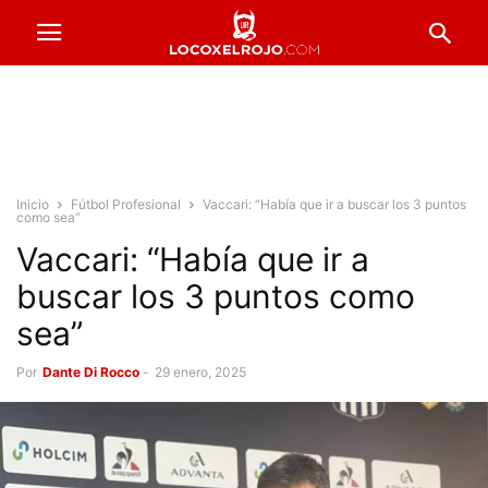
Inicio
Fútbol Profesional
Vaccari: “Había que ir a buscar los 3 puntos
como sea”
Vaccari: “Había que ir a
buscar los 3 puntos como
sea”
Por
Dante Di Rocco
-
29 enero, 2025