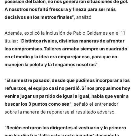
posesión del balón, no nos generaron situaciones de gol.
A nosotros nos faltó frescura y fineza para ser más
decisivos en los metros finales”
, analizó.
Además, explicó la inclusión de Pablo Galdames en el 11
titular:
“Distintos rivales, distintas maneras de afrontar
los compromisos. Talleres armaba siempre un cuadrado
en el medio y la idea era emparejar eso, para que no
manejen la pelota y la tengamos nosotros”
.
“El semestre pasado, desde que pudimos incorporar a los
refuerzos, el equipo casi no perdió. Sí nos propusimos hoy
venir a jugar un partido de igual a igual, había que venir a
buscar los 3 puntos como sea”
, señaló el entrenador
sobre la manera de reponerse al resultado adverso.
“Recién entraron los dirigentes al vestuario y lo primero
que les dije fue ‘falta este y este jugador’, después la