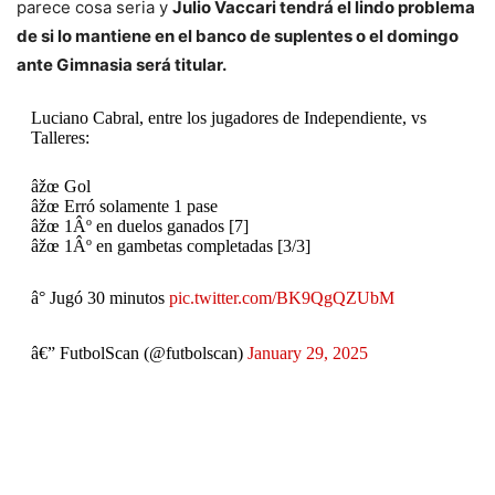
parece cosa seria y
Julio Vaccari tendrá el lindo problema
de si lo mantiene en el banco de suplentes o el domingo
ante Gimnasia será titular.
Luciano Cabral, entre los jugadores de Independiente, vs
Talleres:
âžœ Gol
âžœ Erró solamente 1 pase
âžœ 1Âº en duelos ganados [7]
âžœ 1Âº en gambetas completadas [3/3]
â° Jugó 30 minutos
pic.twitter.com/BK9QgQZUbM
â€” FutbolScan (@futbolscan)
January 29, 2025