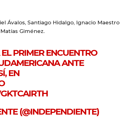
el Ávalos, Santiago Hidalgo, Ignacio Maestro
 Matías Giménez.
EL PRIMER ENCUENTRO
UDAMERICANA
ANTE
Í, EN
O
WGKTCAIRTH
IENTE (@INDEPENDIENTE)