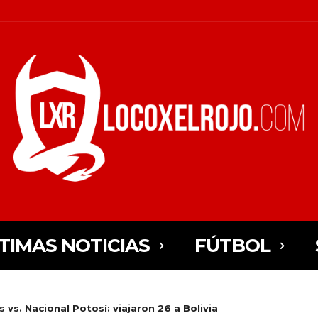
TIMAS NOTICIAS
FÚTBOL
vs. Nacional Potosí: viajaron 26 a Bolivia