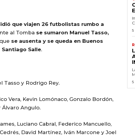
C
I
C
idió que viajen 26 futbolistas rumbo a
5
rente al Tomba
se sumaron Manuel Tasso,
l que
se ausenta y se queda en Buenos
R
s
Santiago Salle
.
I
L
M
5
l Tasso y Rodrigo Rey.
ico Vera, Kevin Lomónaco, Gonzalo Bordón,
 Álvaro Angulo.
dames, Luciano Cabral, Federico Mancuello,
Cedrés, David Martínez, Iván Marcone y Joel