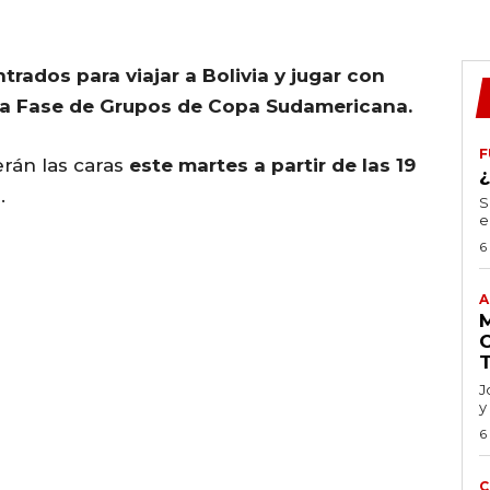
ntrados para viajar a Bolivia y jugar con
e la Fase de Grupos de Copa Sudamericana.
F
erán las caras
este martes a partir de las 19
.
S
e
6
A
J
y
6
C