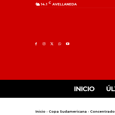
C
14.1
AVELLANEDA
INICIO
ÚL
Inicio
Copa Sudamericana
Concentrados 