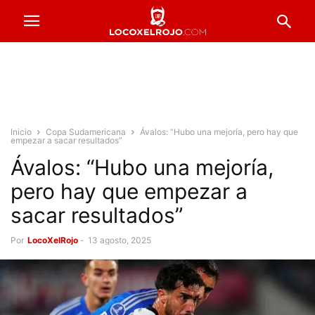
Inicio
Copa Sudamericana
Ávalos: “Hubo una mejoría, pero hay que
empezar a sacar resultados”
Ávalos: “Hubo una mejoría,
pero hay que empezar a
sacar resultados”
Por
LocoXelRojo
-
13 agosto, 2025