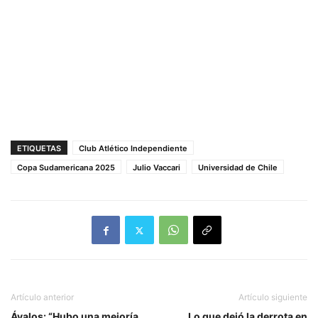
ETIQUETAS
Club Atlético Independiente
Copa Sudamericana 2025
Julio Vaccari
Universidad de Chile
Artículo anterior
Artículo siguiente
Ávalos: “Hubo una mejoría,
Lo que dejó la derrota en