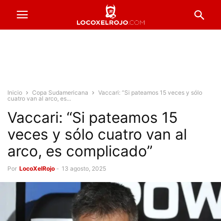
Inicio
Copa Sudamericana
Vaccari: “Si pateamos 15 veces y sólo
cuatro van al arco, es...
Vaccari: “Si pateamos 15
veces y sólo cuatro van al
arco, es complicado”
Por
LocoXelRojo
-
13 agosto, 2025