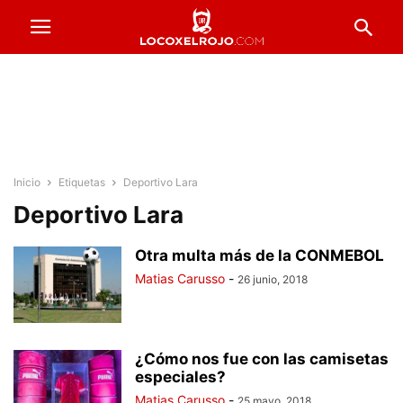
Inicio
Etiquetas
Deportivo Lara
Deportivo Lara
Otra multa más de la CONMEBOL
Matias Carusso
-
26 junio, 2018
¿Cómo nos fue con las camisetas
especiales?
Matias Carusso
-
25 mayo, 2018