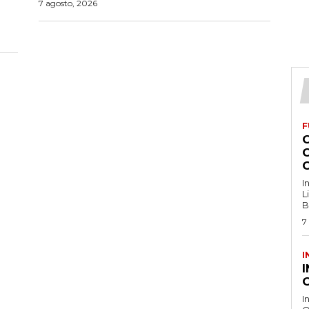
7 agosto, 2026
F
I
L
B
7
I
O
I