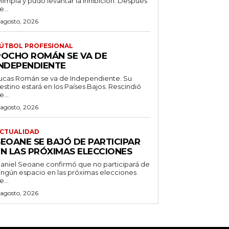
limpia y pudo levantar la inhibición. Después
e...
 agosto, 2026
ÚTBOL PROFESIONAL
POCHO ROMÁN SE VA DE
INDEPENDIENTE
ucas Román se va de Independiente. Su
stino estará en los Países Bajos. Rescindió
e...
 agosto, 2026
CTUALIDAD
SEOANE SE BAJÓ DE PARTICIPAR
EN LAS PRÓXIMAS ELECCIONES
aniel Seoane confirmó que no participará de
ingún espacio en las próximas elecciones
e...
 agosto, 2026