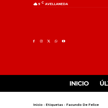
C
9
AVELLANEDA
INICIO
ÚL
Inicio
Etiquetas
Facundo De Felice