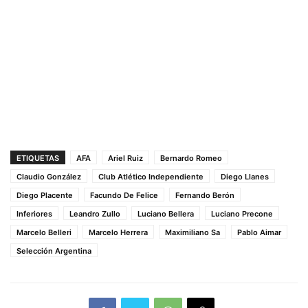
ETIQUETAS
AFA
Ariel Ruiz
Bernardo Romeo
Claudio González
Club Atlético Independiente
Diego Llanes
Diego Placente
Facundo De Felice
Fernando Berón
Inferiores
Leandro Zullo
Luciano Bellera
Luciano Precone
Marcelo Belleri
Marcelo Herrera
Maximiliano Sa
Pablo Aimar
Selección Argentina