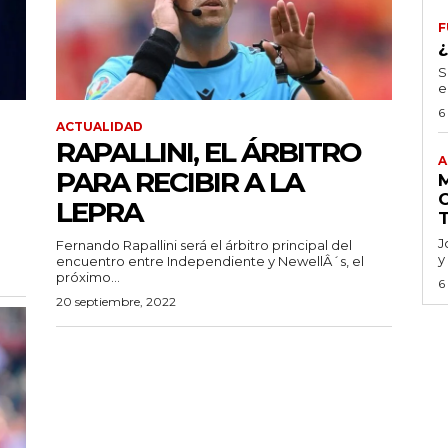
F
S
e
6
ACTUALIDAD
RAPALLINI, EL ÁRBITRO
A
PARA RECIBIR A LA
LEPRA
J
Fernando Rapallini será el árbitro principal del
y
encuentro entre Independiente y NewellÂ´s, el
próximo...
6
20 septiembre, 2022