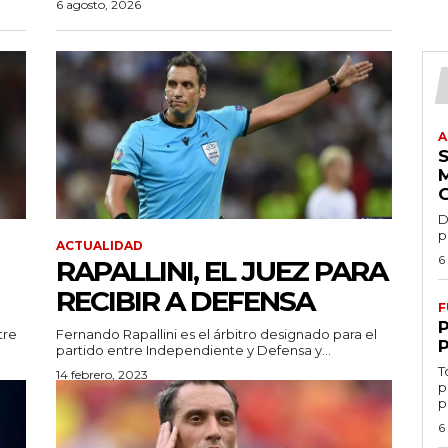
6 agosto, 2026
A
D
p
ACTUALIDAD
6
RAPALLINI, EL JUEZ PARA
RECIBIR A DEFENSA
F
tre
Fernando Rapallini es el árbitro designado para el
partido entre Independiente y Defensa y...
T
14 febrero, 2023
p
p
6