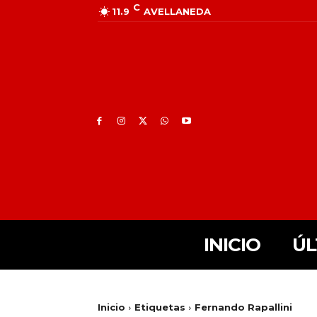
C
11.9
AVELLANEDA
INICIO
ÚL
Inicio
Etiquetas
Fernando Rapallini