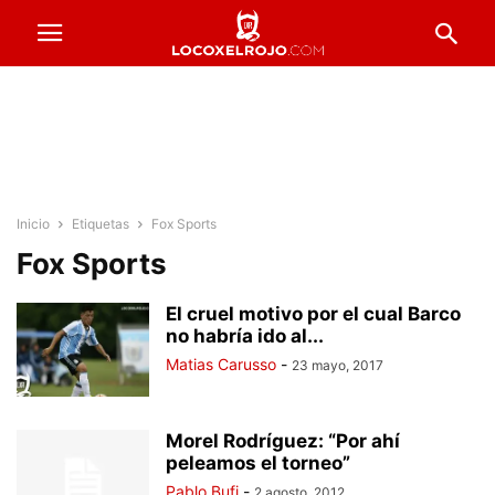
Inicio
Etiquetas
Fox Sports
Fox Sports
El cruel motivo por el cual Barco
no habría ido al...
Matias Carusso
-
23 mayo, 2017
Morel Rodríguez: “Por ahí
peleamos el torneo”
Pablo Bufi
-
2 agosto, 2012