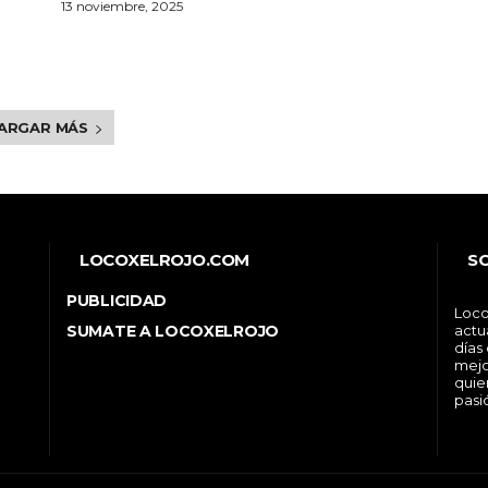
13 noviembre, 2025
ARGAR MÁS
LOCOXELROJO.COM
S
PUBLICIDAD
Loco
SUMATE A LOCOXELROJO
actu
días
mejo
quie
pasi