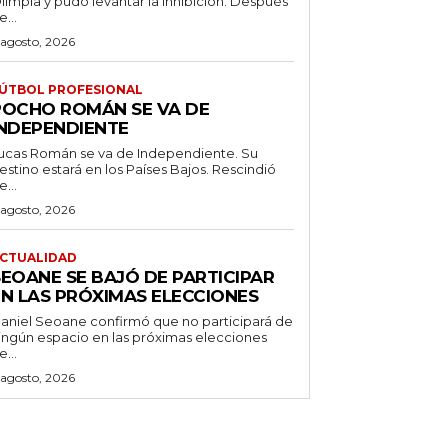
limpia y pudo levantar la inhibición. Después
e...
 agosto, 2026
ÚTBOL PROFESIONAL
POCHO ROMÁN SE VA DE
INDEPENDIENTE
ucas Román se va de Independiente. Su
stino estará en los Países Bajos. Rescindió
e...
 agosto, 2026
CTUALIDAD
SEOANE SE BAJÓ DE PARTICIPAR
EN LAS PRÓXIMAS ELECCIONES
aniel Seoane confirmó que no participará de
ingún espacio en las próximas elecciones
e...
 agosto, 2026