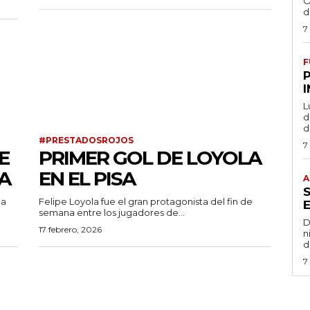
O
d
7
F
L
de
d
#PRESTADOSROJOS
7
E
PRIMER GOL DE LOYOLA
A
EN EL PISA
A
la
Felipe Loyola fue el gran protagonista del fin de
semana entre los jugadores de...
D
17 febrero, 2026
n
d
7