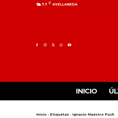
C
7.7
AVELLANEDA
INICIO
ÚL
Inicio
Etiquetas
Ignacio Maestro Puch