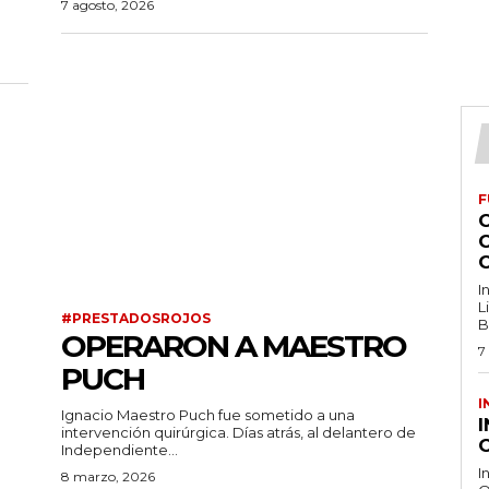
7 agosto, 2026
F
I
L
#PRESTADOSROJOS
B
OPERARON A MAESTRO
7
PUCH
I
Ignacio Maestro Puch fue sometido a una
intervención quirúrgica. Días atrás, al delantero de
O
Independiente...
I
8 marzo, 2026