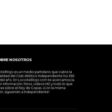
OBRE NOSOTROS
XelRojo es un medio partidario que cubre la
alidad del Club Atlético Independiente los 365
 del año. En LocoXelRojo.com te acercamos la
r información, fotos, videos HD y todo lo que
ras sobre el Rey de Copas. ¡Con la misma
ón, siguiendo a Independiente!