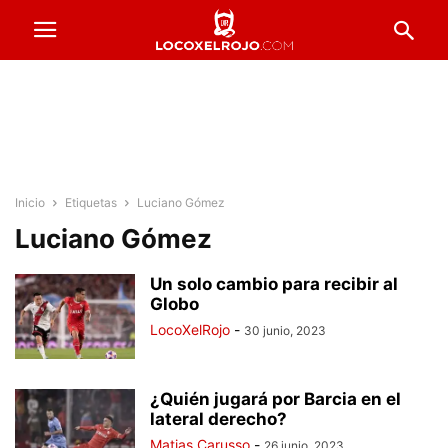
Inicio
Etiquetas
Luciano Gómez
Luciano Gómez
Un solo cambio para recibir al
Globo
LocoXelRojo
-
30 junio, 2023
¿Quién jugará por Barcia en el
lateral derecho?
Matias Carusso
-
26 junio, 2023