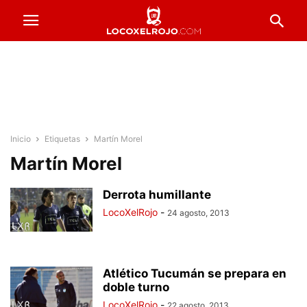
Inicio
Etiquetas
Martín Morel
Martín Morel
Derrota humillante
LocoXelRojo
-
24 agosto, 2013
Atlético Tucumán se prepara en
doble turno
LocoXelRojo
-
22 agosto, 2013