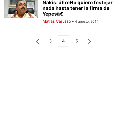
Nakis: â€œNo quiero festejar
nada hasta tener la firma de
Yepesâ€
Matias Carusso
-
4 agosto, 2014
3
4
5