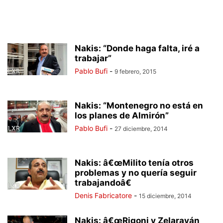
Nakis: “Donde haga falta, iré a
trabajar”
Pablo Bufi
-
9 febrero, 2015
Nakis: “Montenegro no está en
los planes de Almirón”
Pablo Bufi
-
27 diciembre, 2014
Nakis: â€œMilito tenía otros
problemas y no quería seguir
trabajandoâ€
Denis Fabricatore
-
15 diciembre, 2014
Nakis: â€œRigoni y Zelarayán