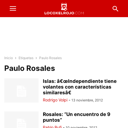
Inicio
Etiquetas
Paulo Rosales
Paulo Rosales
Islas: â€œIndependiente tiene
volantes con características
similaresâ€
Rodrigo Volpi
-
13 noviembre, 2012
Rosales: “Un encuentro de 9
puntos”
Pablo Bufi
-
10 noviembre, 2012