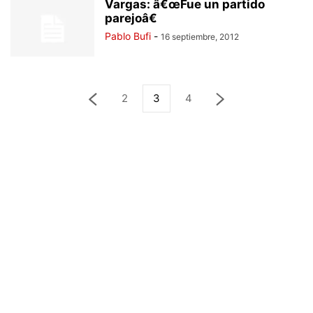
Vargas: â€œFue un partido
parejoâ€
Pablo Bufi
-
16 septiembre, 2012
2
3
4