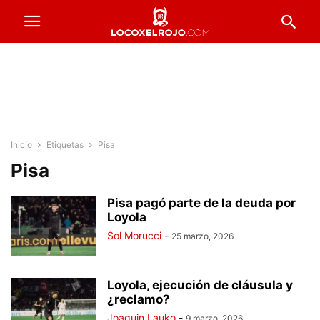
Inicio
Etiquetas
Pisa
Pisa
Pisa pagó parte de la deuda por
Loyola
Sol Morucci
-
25 marzo, 2026
Loyola, ejecución de cláusula y
¿reclamo?
Joaquin Lauko
-
9 marzo, 2026