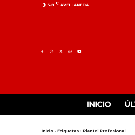
C
5.8
AVELLANEDA
INICIO
ÚL
Inicio
Etiquetas
Plantel Profesional