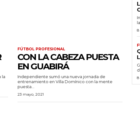
I
l
8
F
FÚTBOL PROFESIONAL
R
CON LA CABEZA PUESTA
EN GUABIRÁ
G
d
 la
Independiente sumó una nueva jornada de
8
entrenamiento en Villa Domínico con la mente
puesta...
23 mayo, 2021