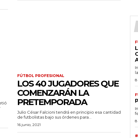
F
L
I
l
FÚTBOL PROFESIONAL
8
LOS 40 JUGADORES QUE
COMENZARÁN LA
F
PRETEMPORADA
etió
r
I
Julio César Falcioni tendrá en principio esa cantidad
f
de futbolistas bajo sus órdenes para...
8
16 junio, 2021
#