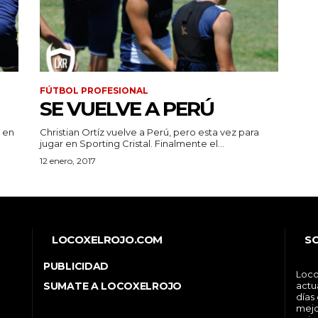
FÚTBOL PROFESIONAL
SE VUELVE A PERÚ
a en
Christian Ortíz vuelve a Perú, pero esta vez para
jugar en Sporting Cristal. Finalmente el...
12 enero, 2017
LOCOXELROJO.COM
S
PUBLICIDAD
Loco
SUMATE A LOCOXELROJO
actu
días
mejo