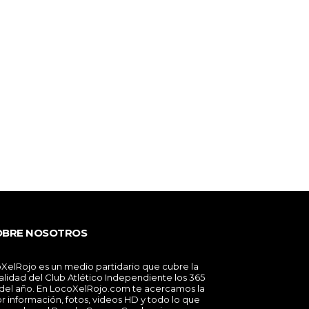
OBRE NOSOTROS
XelRojo es un medio partidario que cubre la
alidad del Club Atlético Independiente los 365
 del año. En LocoXelRojo.com te acercamos la
r información, fotos, videos HD y todo lo que