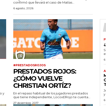
confirmó que llevará el caso de Matías...
6 agosto, 2026
F
S
e
6
#PRESTADOSROJOS
PRESTADOS ROJOS:
A
¿CÓMO VUELVE
CHRISTIAN ORTÍZ?
J
o y
En el repaso habitual de los jugadores prestados
y
que tiene Independiente, LocoxElRojo te cuenta...
6
27 diciembre, 2017