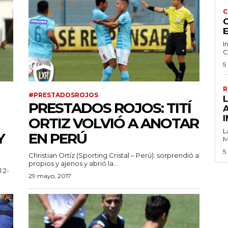
C
C
I
C
5
R
#PRESTADOSROJOS
PRESTADOS ROJOS: TITÍ
I
ORTIZ VOLVIÓ A ANOTAR
L
Y
EN PERÚ
M
5
Christian Ortíz (Sporting Cristal – Perú): sorprendió a
propios y ajenos y abrió la...
l 2-
29 mayo, 2017