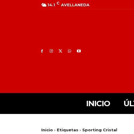
C
14.1
AVELLANEDA
INICIO
ÚL
Inicio
Etiquetas
Sporting Cristal