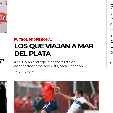
I
l
8
F
FÚTBOL PROFESIONAL
LOS QUE VIAJAN A MAR
DEL PLATA
G
d
S”
Ariel Holan entregó la primera lista de
8
concentrados del año 2019, para jugar con...
17 enero, 2019