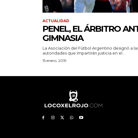
ACTUALIDAD
PENEL, EL ÁRBITRO AN
GIMNASIA
La Asociación del Fútbol Argentino designó a la
autoridades que impartirán justicia en el...
15 enero, 2019