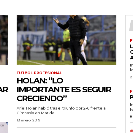
F
L
I
l
FÚTBOL PROFESIONAL
8
HOLAN: “LO
AR
IMPORTANTE ES SEGUIR
F
CRECIENDO”
I
a
Ariel Holan habló tras el triunfo por 2-0 frente a
f
Gimnasia en Mar del...
8
18 enero, 2019
#