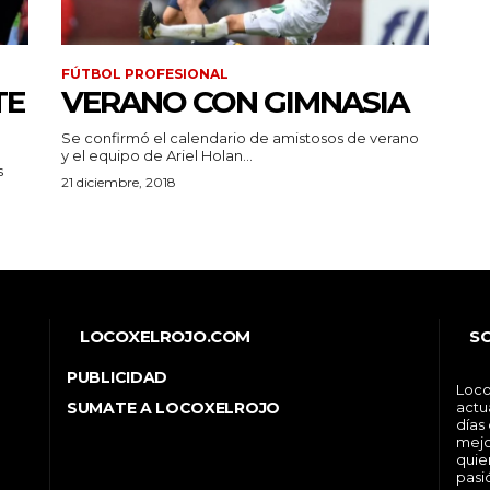
FÚTBOL PROFESIONAL
TE
VERANO CON GIMNASIA
Se confirmó el calendario de amistosos de verano
y el equipo de Ariel Holan...
s
21 diciembre, 2018
LOCOXELROJO.COM
S
PUBLICIDAD
Loco
SUMATE A LOCOXELROJO
actu
días
mejo
quie
pasi