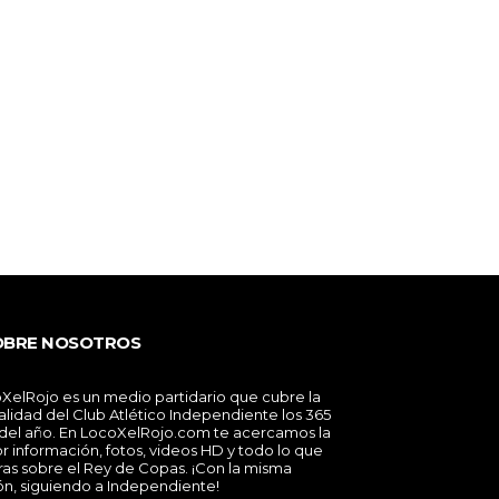
OBRE NOSOTROS
XelRojo es un medio partidario que cubre la
alidad del Club Atlético Independiente los 365
 del año. En LocoXelRojo.com te acercamos la
r información, fotos, videos HD y todo lo que
ras sobre el Rey de Copas. ¡Con la misma
ón, siguiendo a Independiente!