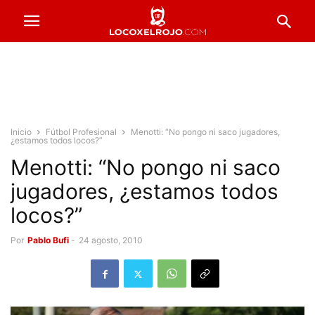
Inicio
Fútbol Profesional
Menotti: “No pongo ni saco jugadores,
¿estamos todos locos?”
Menotti: “No pongo ni saco
jugadores, ¿estamos todos
locos?”
Por
Pablo Bufi
-
24 agosto, 2010