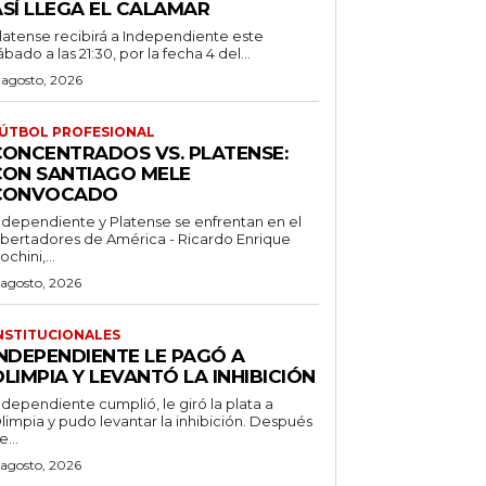
ASÍ LLEGA EL CALAMAR
latense recibirá a Independiente este
ábado a las 21:30, por la fecha 4 del...
 agosto, 2026
ÚTBOL PROFESIONAL
CONCENTRADOS VS. PLATENSE:
CON SANTIAGO MELE
CONVOCADO
ndependiente y Platense se enfrentan en el
ibertadores de América - Ricardo Enrique
ochini,...
 agosto, 2026
NSTITUCIONALES
INDEPENDIENTE LE PAGÓ A
LIMPIA Y LEVANTÓ LA INHIBICIÓN
ndependiente cumplió, le giró la plata a
limpia y pudo levantar la inhibición. Después
e...
 agosto, 2026