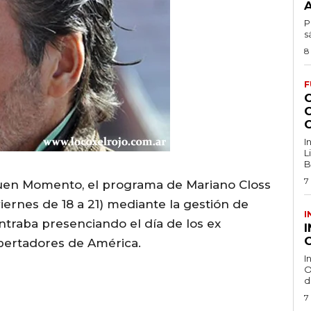
P
s
8
F
I
L
B
7
uen Momento, el programa de Mariano Closs
iernes de 18 a 21) mediante la gestión de
I
traba presenciando el día de los ex
O
Libertadores de América.
I
O
d
7