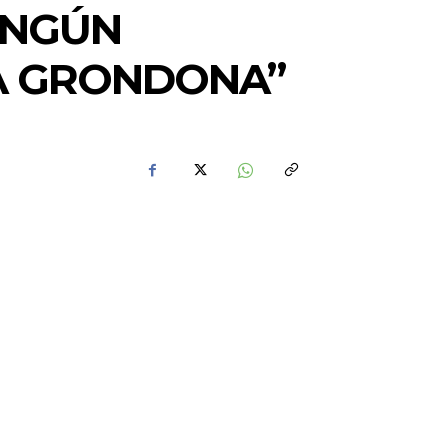
INGÚN
 A GRONDONA”