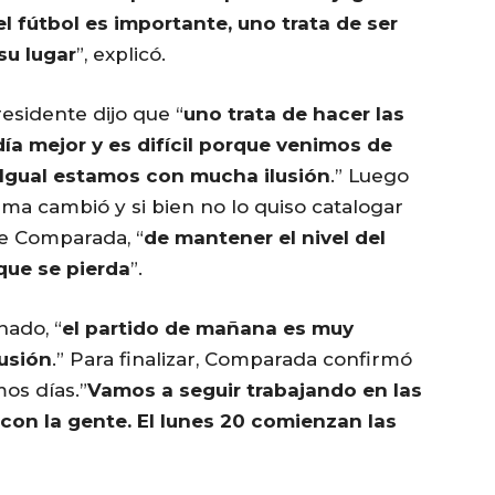
el fútbol es importante, uno trata de ser
su lugar
”, explicó.
residente dijo que “
uno trata de hacer las
ía mejor y es difícil porque venimos de
gual estamos con mucha ilusión
.” Luego
ama cambió y si bien no lo quiso catalogar
de Comparada, “
de mantener el nivel del
que se pierda
”.
ado, “
el partido de mañana es muy
lusión
.” Para finalizar, Comparada confirmó
os días.”
Vamos a seguir trabajando en las
n la gente. El lunes 20 comienzan las