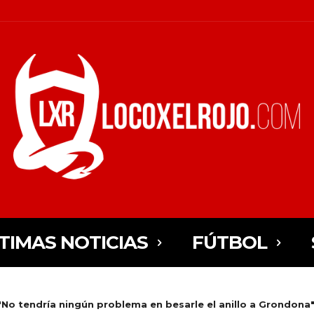
TIMAS NOTICIAS
FÚTBOL
"No tendría ningún problema en besarle el anillo a Grondona