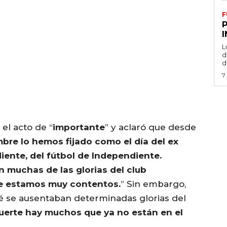
F
L
de
d
7
el acto de “
importante
” y aclaró que desde
mbre lo hemos fijado como el día del ex
iente, del fútbol de Independiente.
n muchas de las glorias del club
e estamos muy contentos.
” Sin embargo,
é se ausentaban determinadas glorias del
uerte hay muchos que ya no están en el