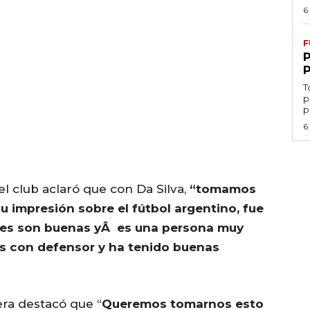
6
F
T
p
p
6
el club aclaró que con Da Silva,
“tomamos
 impresión sobre el fútbol argentino, fue
iones son buenas yÂ es una persona muy
os con defensor y ha tenido buenas
era destacó que “
Queremos tomarnos esto