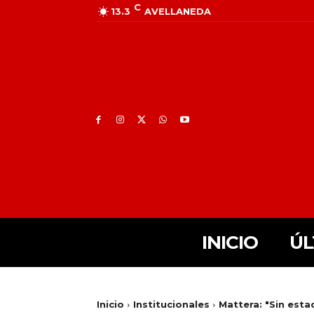
C
13.3
AVELLANEDA
INICIO
ÚL
Inicio
Institucionales
Mattera: "Sin estad