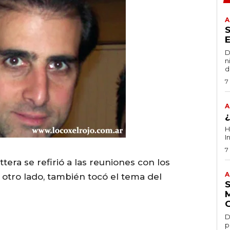
A
D
n
d
7
A
H
I
7
ttera se refirió a las reuniones con los
A
 otro lado, también tocó el tema del
D
p